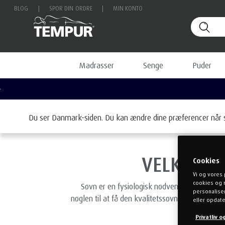
BLOG
|
SPOR DIN ORDRE
|
MIN KONTO
Madrasser
Senge
Puder
Du ser Danmark-siden. Du kan ændre dine præferencer når 
VELKOMME
Cookies
Vi og vores 
cookies og 
Søvn er en fysiologisk nødvendighed og må i
personaliser
nøglen til at få den kvalitetssøvn, som er en f
eller opdate
Privatliv 