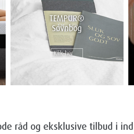
TEMPUR®
Søvnbog
Klik her
de råd og eksklusive tilbud i in