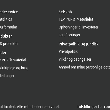
ndeservice
Selskab
takt os
TEMPUR® Materialet
urformular
Oplysninger til investorer
Certificeringer
odukter
D produkter
Privatpolitik Og Juridisk
Privatpolitik
ider
Vilkår og betingelser
MPUR® Material
Anmod om mine personlige dat
duktpleje og brug
ledninger
Limited. Alle rettigheder reserveret.
Indstillinger for co