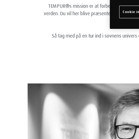
TEMPUR®s mission er at forbedre søvnen for a
Cookie in
verden. Du vil her blive præsenteret for en ræk
du
Så tag med på en tur ind i søvnens univers