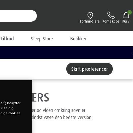
-
Forhandlere
Kontakt os
Kurv
 tilbud
Sleep Store
Butikker
Se alle vores gode tilbud hér
Skift præferencer
T UNIVERS
ger”) benytter
 vise dig
fungere. Gode vaner og viden omkring søvn er
endige cookies
es bedste og ikke mindst være den bedste version