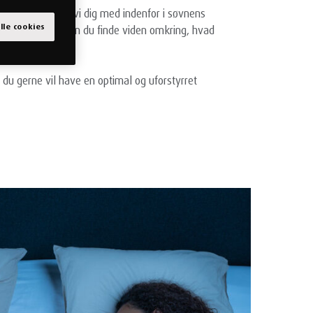
ivers inviterer vi dig med indenfor i søvnens
alle cookies
iljø. Derudover kan du finde viden omkring, hvad
de.
du gerne vil have en optimal og uforstyrret