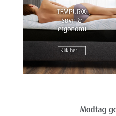
TEMPUR®
Søvn &
ergonomi
Klik her
Modtag go