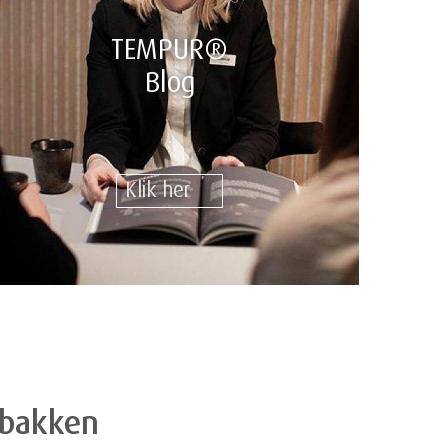
TEMPUR®
Blog
.
Klik her
dbakken