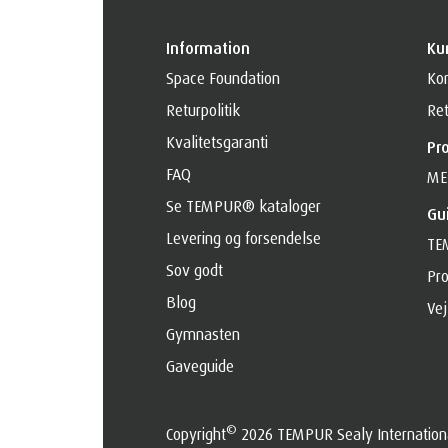
Information
Ku
Space Foundation
Kon
Returpolitik
Ret
Kvalitetsgaranti
Pr
FAQ
ME
Se TEMPUR® kataloger
Gu
Levering og forsendelse
TE
Sov godt
Pro
Blog
Vej
Gymnasten
Gaveguide
©
Copyright
2026 TEMPUR Sealy International 