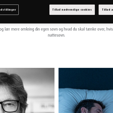
lle – changing the way the world sleeps! ™ – og i vores SOV GODT un
dstillinger
Tillad nødvendige cookies
Tillad 
ke gode tips til, hvordan du selv kan optimere din søvn og dit sovem
 skal være opmærksom på når du vælger seng, madras og hovedpu
 og lær mere omkring din egen søvn og hvad du skal tænke over, hvis 
nattesøvn.