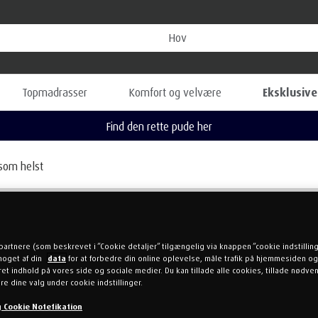
Topmadrasser
Komfort og velvære
Eksklusive
som helst
N TIL TEMPUR® SOV GOD
partnere (som beskrevet i ”Cookie detaljer” tilgængelig via knappen ”cookie indstillin
noget af din
data
for at forbedre din online oplevelse, måle trafik på hjemmesiden og
kke undervurderes, da det er helt essentielt for, at mennesket kan 
et indhold på vores side og sociale medier. Du kan tillade alle cookies, tillade nødv
orudsætning for, at vi kan fungere i hverdagen, tænke klart, yde vor
re dine valg under cookie indstillinger.
af os selv i forhold til familie, venner og kollegaer.
og Cookie Notefikation