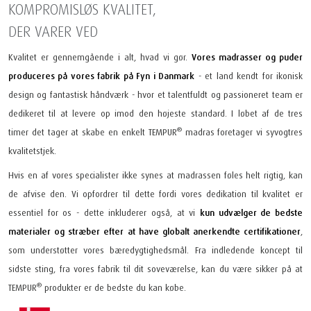
KOMPROMISLØS KVALITET,
DER VARER VED
Kvalitet er gennemgående i alt, hvad vi gør.
Vores madrasser og puder
produceres på vores fabrik på Fyn i Danmark
- et land kendt for ikonisk
design og fantastisk håndværk - hvor et talentfuldt og passioneret team er
dedikeret til at levere op imod den højeste standard. I løbet af de tres
®
timer det tager at skabe en enkelt TEMPUR
madras foretager vi syvogtres
kvalitetstjek.
Hvis en af vores specialister ikke synes at madrassen føles helt rigtig, kan
de afvise den. Vi opfordrer til dette fordi vores dedikation til kvalitet er
essentiel for os - dette inkluderer også, at vi
kun udvælger de bedste
materialer og stræber efter at have globalt anerkendte certifikationer
,
som understøtter vores bæredygtighedsmål. Fra indledende koncept til
sidste sting, fra vores fabrik til dit soveværelse, kan du være sikker på at
®
TEMPUR
produkter er de bedste du kan købe.