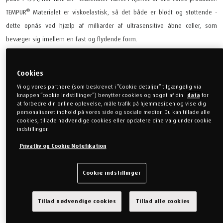
®
TEMPUR
Materialet er viskoelastisk, så det både er blødt og støttende -
dette opnås ved hjælp af milliarder af ultrasensitive åbne celler, som
bevæger sig imellem en fast og flydende form.
Cookies
Vi og vores partnere (som beskrevet i ”Cookie detaljer” tilgængelig via
knappen ”cookie indstillinger”) benytter cookies og noget af din
data
for
at forbedre din online oplevelse, måle trafik på hjemmesiden og vise dig
personaliseret indhold på vores side og sociale medier. Du kan tillade alle
cookies, tillade nødvendige cookies eller opdatere dine valg under cookie
indstillinger.
Dette er hemmeligheden. Det øjeblik du lægger dig ned føles som ren
magi, når cellerne øjeblikkeligt reagerer på din krops form, vægt og
Privatliv og Cookie Notefikation
temperatur, og tilpasser og justerer sig til hele din krop. Det er bevist at
trykaflastning giver din krop fuldkommen komfort og støtte, hvilket hjælper
Cookie indstillinger
dig til hurtigere at glide ind i søvnen og reducerer, at du vender og drejer
dig. Det absorberer bevægelse fra din partner, så det er mindre sandsynligt
Tillad nødvendige cookies
Tillad alle cookies
®
at I forstyrrer hinanden. Hvordan TEMPUR
Materialet virker er komplekst,