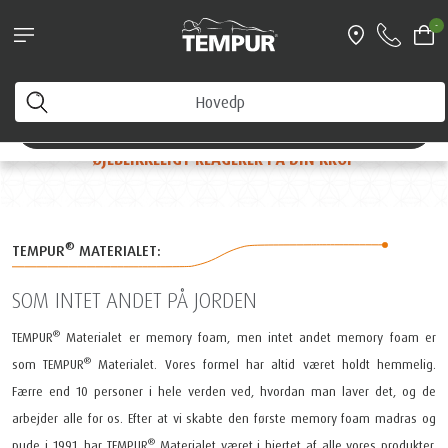
Find den rette pude her
-
Du ser Danmark-siden. Du kan ændre dine
præferencer når som helst
DET ØJEBLIK DU LÆGGER DIG NED
FØLES SOM REN
Skift præferencer
MAGI
NÅR MILLIARDER AF ULTRA FØLSOMME CELLER
ØJEBLIKKELIGT REAGERER PÅ DIN KROP
®
TEMPUR
MATERIALET:
SOM INTET ANDET PÅ JORDEN
®
TEMPUR
Materialet er memory foam, men intet andet memory foam er
®
som TEMPUR
Materialet. Vores formel har altid været holdt hemmelig.
Færre end 10 personer i hele verden ved, hvordan man laver det, og de
arbejder alle for os. Efter at vi skabte den første memory foam madras og
®
pude i 1991, har TEMPUR
Materialet været i hjertet af alle vores produkter.