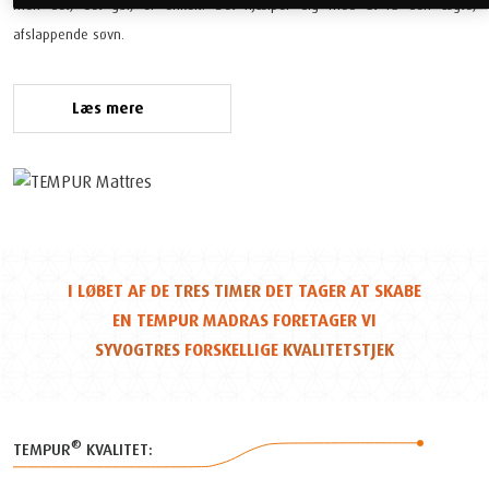
men det, det gør, er enkelt: Det hjælper dig med at få den ægte,
afslappende søvn.
Læs mere
I LØBET AF DE
TRES TIMER
DET TAGER AT SKABE
EN TEMPUR MADRAS FORETAGER VI
SYVOGTRES
FORSKELLIGE
KVALITETSTJEK
®
TEMPUR
KVALITET: