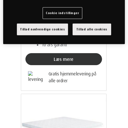
13.999,00 kr
Cookie indstillinger
Gratis hjemmelevering
Betaling med kort eller
Tillad nødvendige cookies
Tillad alle cookies
MobilePay
Produceret i Aarup på Fyn
10 års garanti
Læs mere
Gratis hjemmelevering på
alle ordrer