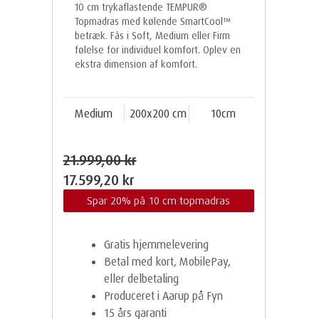
10 cm trykaflastende TEMPUR®
Topmadras med kølende SmartCool™
betræk. Fås i Soft, Medium eller Firm
følelse for individuel komfort. Oplev en
ekstra dimension af komfort.
Medium
200x200 cm
10cm
21.999,00 kr
17.599,20 kr
Spar 20% på 10 cm topmadras
Gratis hjemmelevering
Betal med kort, MobilePay,
eller delbetaling
Produceret i Aarup på Fyn
15 års garanti