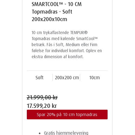
SMARTCOOL™ - 10 CM
Topmadras - Soft
200x200x10cm
10 cm trykaflastende TEMPUR®
Topmadras med kølende SmartCool™
betræk. Fås i Soft, Medium eller Firm
følelse for individuel komfort. Oplev en
ekstra dimension af komfort.
Soft
200x200 cm
10cm
21.999,00 kr
17.599,20 kr
Spar 20% på 10 cm topmadras
Gratis hjemmelevering