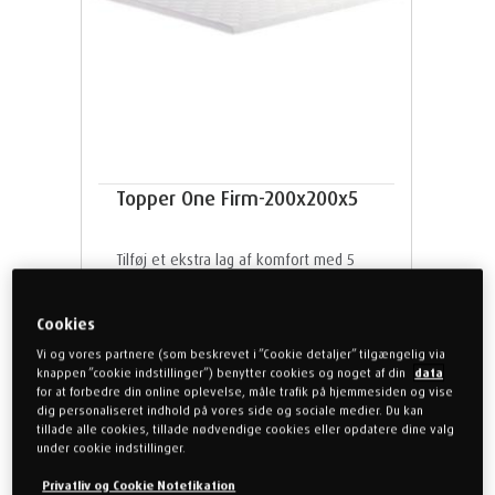
Topper One Firm-200x200x5
Tilføj et ekstra lag af komfort med 5
cm TEMPUR® materiale. Perfekt til
opgradering af kontinentalsenge,
Cookies
bokssenge og andre senge med
integreret madras.
Vi og vores partnere (som beskrevet i ”Cookie detaljer” tilgængelig via
knappen ”cookie indstillinger”) benytter cookies og noget af din
data
for at forbedre din online oplevelse, måle trafik på hjemmesiden og vise
dig personaliseret indhold på vores side og sociale medier. Du kan
200x200 cm
Firm
5cm
tillade alle cookies, tillade nødvendige cookies eller opdatere dine valg
under cookie indstillinger.
Privatliv og Cookie Notefikation