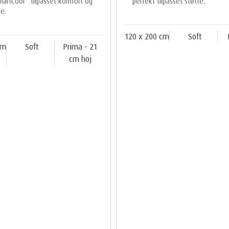
martCool
tilpasset komfort og
perfekt tilpasset støtte.
te.
120 x 200 cm
Soft
cm
Soft
Prima - 21
cm høj