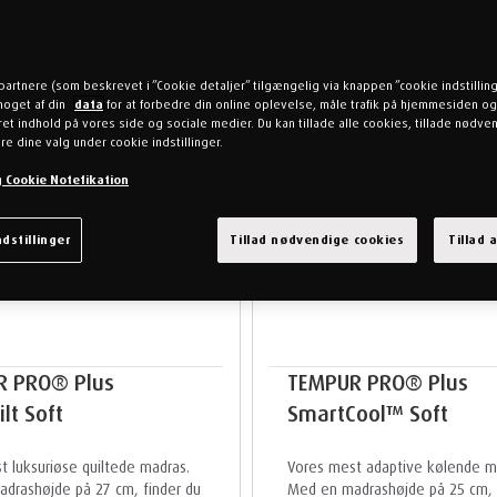
partnere (som beskrevet i ”Cookie detaljer” tilgængelig via knappen ”cookie indstillin
noget af din
data
for at forbedre din online oplevelse, måle trafik på hjemmesiden og
et indhold på vores side og sociale medier. Du kan tillade alle cookies, tillade nødv
re dine valg under cookie indstillinger.
og Cookie Notefikation
dstillinger
Tillad nødvendige cookies
Tillad 
R PRO® Plus
TEMPUR PRO® Plus
lt Soft
SmartCool™ Soft
t luksuriøse quiltede madras.
Vores mest adaptive kølende m
drashøjde på 27 cm, finder du
Med en madrashøjde på 25 cm, t