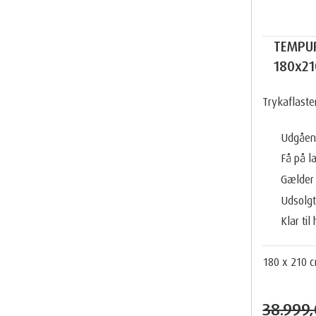
TEMPUR
180x210
Trykaflast
Udgåen
Få på l
Gælder 
Udsolg
Klar til
180 x 210 
38.999,