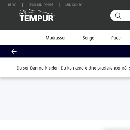
BLOG
|
SPOR DIN ORDRE
|
MIN KONTO
Madrasser
Senge
Puder
Hjem
Madrasser
Efter følelse
Soft
Du ser Danmark-siden. Du kan ændre dine præferencer når 