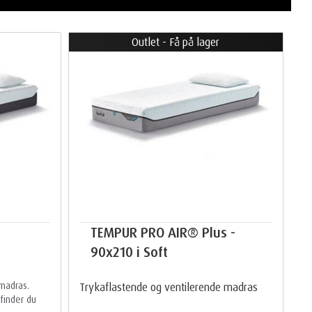
Outlet - Få på lager
TEMPUR PRO AIR® Plus -
90x210 i Soft
madras.
Trykaflastende og ventilerende madras
finder du