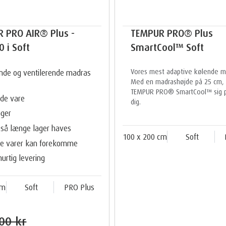
 PRO AIR® Plus -
TEMPUR PRO® Plus
 i Soft
SmartCool™ Soft
Vores mest adaptive kølende m
ende og ventilerende madras
Med en madrashøjde på 25 cm, t
TEMPUR PRO® SmartCool™ sig pe
de vare
dig.
ager
så længe lager haves
100 x 200 cm
Soft
te varer kan forekomme
 hurtig levering
cm
Soft
PRO Plus
00 kr