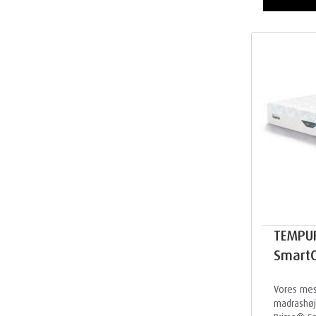
TEMPU
SmartC
Vores mes
madrashøj