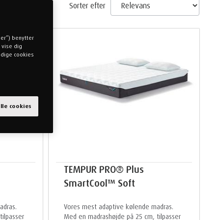
Sorter efter
ger”) benytter
 vise dig
endige cookies
alle cookies
TEMPUR PRO® Plus
SmartCool™ Soft
adras.
Vores mest adaptive kølende madras.
ilpasser
Med en madrashøjde på 25 cm, tilpasser