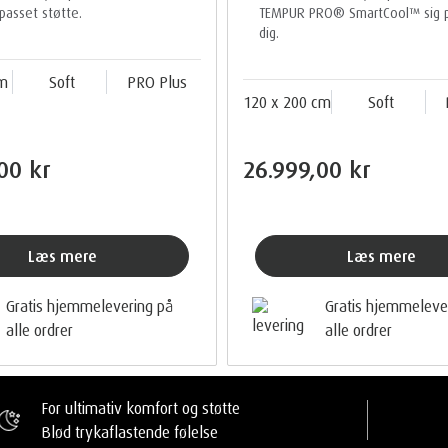
lpasset støtte.
TEMPUR PRO® SmartCool™ sig pe
dig.
cm
Soft
PRO Plus
120 x 200 cm
Soft
00 kr
26.999,00 kr
Læs mere
Læs mere
Gratis hjemmelevering på
Gratis hjemmeleve
alle ordrer
alle ordrer
For ultimativ komfort og støtte
Blød trykaflastende følelse