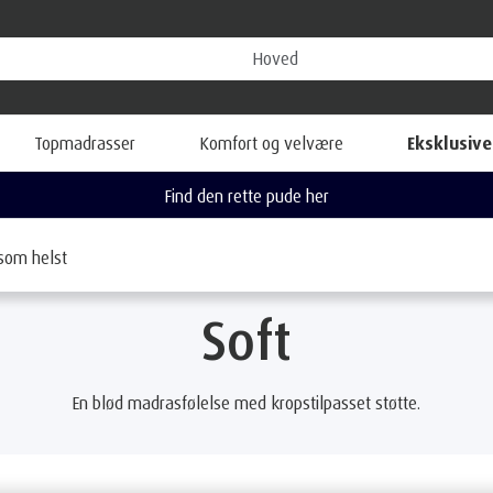
Topmadrasser
Komfort og velvære
Eksklusive
Se alle vores gode tilbud hér
som helst
Soft
En blød madrasfølelse med kropstilpasset støtte.