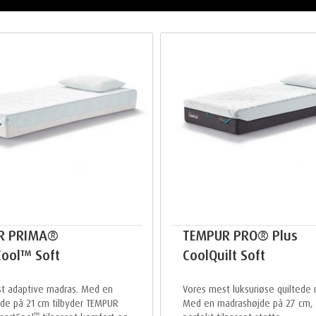
R PRIMA®
TEMPUR PRO® Plus
ool™ Soft
CoolQuilt Soft
t adaptive madras. Med en
Vores mest luksuriøse quiltede 
de på 21 cm tilbyder TEMPUR
Med en madrashøjde på 27 cm, 
™