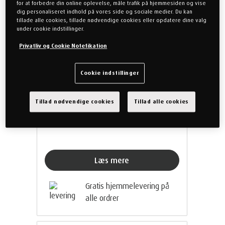
for at forbedre din online oplevelse, måle trafik på hjemmesiden og vise
Medium Firm
dig personaliseret indhold på vores side og sociale medier. Du kan
tillade alle cookies, tillade nødvendige cookies eller opdatere dine valg
under cookie indstillinger.
Vores mest luksuriøse quiltede madras.
Med en madrashøjde på 27 cm, finder
Privatliv og Cookie Notefikation
du perfekt tilpasset støtte.
Cookie indstillinger
80 x 200 cm
Medium Firm
PRO Plus
Tillad nødvendige cookies
Tillad alle cookies
20.999,00 kr
Læs mere
Gratis hjemmelevering på
alle ordrer