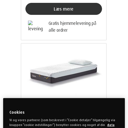
Læs mere
Gratis hjemmelevering på
alle ordrer
Cookies
Vi og vores partnere (som beskrevet i ”Cookie detaljer” tilgængelig via
TEMPUR PRO® Plus CoolQuilt
knappen ”cookie indstillinger”) benytter cookies og noget af din
data