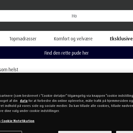
Topmadrasser
Komfort og velvære
Eksklusive
Find den rette pude her
som helst
KATALOGER
partnere (som beskrevet i ”Cookie detaljer” tilgængelig via knappen ”cookie indstillin
noget af din
data
for at forbedre din online oplevelse, måle trafik på hjemmesiden og
et indhold på vores side og sociale medier. Du kan tillade alle cookies, tillade nødv
re dine valg under cookie indstillinger.
og Cookie Notefikation