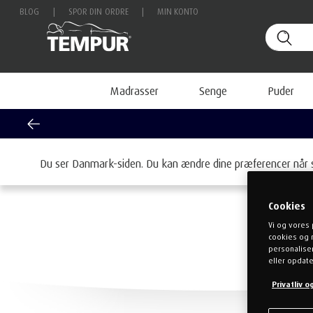
BLOG
|
SPOR DIN ORDRE
|
MIN KONTO
Madrasser
Senge
Puder
Du ser Danmark-siden. Du kan ændre dine præferencer når 
Cookies
Vi og vores 
cookies og 
personaliser
eller opdate
Privatliv 