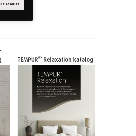
alle cookies
t
®
g
TEMPUR
Relaxation katalog