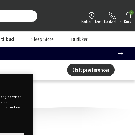
-
Forhandlere
Kontakt os
Kurv
 tilbud
Sleep Store
Butikker
Skift præferencer
ger”) benytter
 vise dig
endige cookies