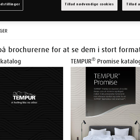
dstillinger
Tillad nødvendige cookies
Tillad 
GER
på brochurerne for at se dem i stort forma
®
katalog
TEMPUR
Promise katalo