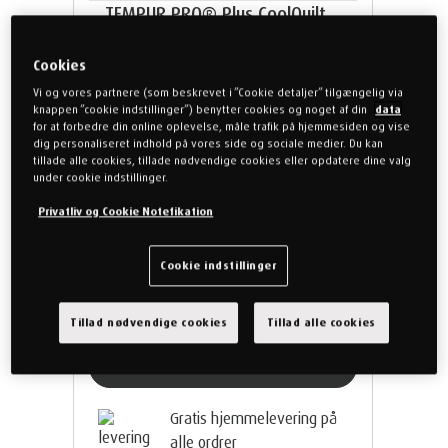
TEMPUR PRO® Plus CoolQuilt
Soft
Cookies
Vores mest luksuriøse quiltede madras.
Vi og vores partnere (som beskrevet i ”Cookie detaljer” tilgængelig via
Med en madrashøjde på 27 cm, finder
knappen ”cookie indstillinger”) benytter cookies og noget af din
data
du perfekt tilpasset støtte.
for at forbedre din online oplevelse, måle trafik på hjemmesiden og vise
dig personaliseret indhold på vores side og sociale medier. Du kan
tillade alle cookies, tillade nødvendige cookies eller opdatere dine valg
under cookie indstillinger.
200 x 200
Soft
PRO Plus
Privatliv og Cookie Notefikation
cm
Cookie indstillinger
43.999,00 kr
Tillad nødvendige cookies
Tillad alle cookies
Læs mere
Gratis hjemmelevering på
alle ordrer