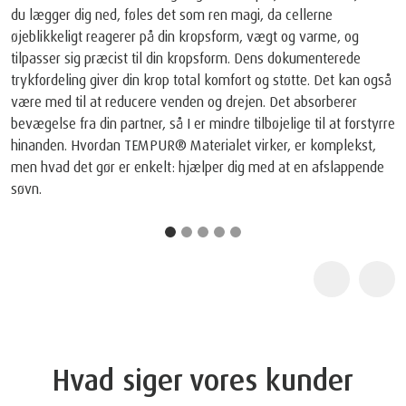
2
®
Space Foundation
. I hjertet af hver TEMPUR
️madras og pude, vi
®
skaber, findes vores ikoniske TEMPUR
️ Materiale, der er født af
NASA-teknologi. I slutningen af 60'erne opfandt NASA-forskere
et helt nyt materiale, der så blev brugt ombord på rumfærgerne.
Vores grundlæggere indså materialets unikke potentiale, så de
tog den originale NASA opfindelse og brugte år på at
®
perfektionere den til TEMPUR
️ Materialet og skabte verdens
første viskoelastiske madras og pude.
1
Firmaet og det's produkter blev anerkendt af NASA ved en
samlet pressekonference d. 6. maj 1998. NASA anerkendte
TEMPUR®️s enestående resultater med at tilpasse den originale
NASA-teknologi til daglig brug og forbedre livskvaliteten for
menneskeheden."
2
TEMPUR-produkter er certificeret som "Certified Space
Technology" af Space Foundation, en amerikansk non-profit
organisation, fordi de indeholder teknologier, der oprindeligt var
beregnet til rummet. Yderligere information om Space Foundation
og dets Certified Space Technology-program kan findes på