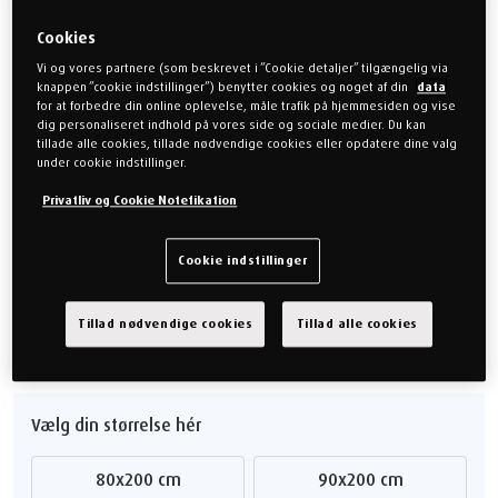
På standardstørrelser som 90x200 samt 180x200 vil
Cookies
leveringstiden ofte være 2 uger eller under.
Hvis du ønsker leveringstiden oplyst på andre størrelser, kan du
Vi og vores partnere (som beskrevet i ”Cookie detaljer” tilgængelig via
knappen ”cookie indstillinger”) benytter cookies og noget af din
data
kontakte os via kontaktformularen "kontakt os" i højre side.
for at forbedre din online oplevelse, måle trafik på hjemmesiden og vise
dig personaliseret indhold på vores side og sociale medier. Du kan
19.999,00 kr
tillade alle cookies, tillade nødvendige cookies eller opdatere dine valg
under cookie indstillinger.
Privatliv og Cookie Notefikation
Vælg din madras følelse
Cookie indstillinger
Medium
Soft
Firm
Tillad nødvendige cookies
Tillad alle cookies
Vælg din størrelse hér
80x200 cm
90x200 cm