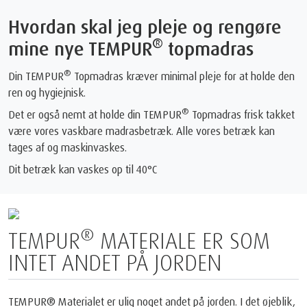
Hvordan skal jeg pleje og rengøre
®
mine nye TEMPUR
topmadras
®
Din TEMPUR
Topmadras kræver minimal pleje for at holde den
ren og hygiejnisk.
®
Det er også nemt at holde din TEMPUR
Topmadras frisk takket
være vores vaskbare madrasbetræk. Alle vores betræk kan
tages af og maskinvaskes.
Dit betræk kan vaskes op til 40°C
FØDT AF RUMMET OG
PERFEKTIONERET TIL SØVN
1
Det eneste madras brand anerkendt af NASA
og certificeret af