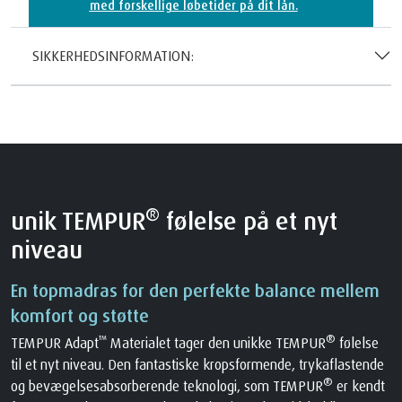
med forskellige løbetider på dit lån.
SIKKERHEDSINFORMATION:
®
unik TEMPUR
følelse på et nyt
niveau
En topmadras for den perfekte balance mellem
komfort og støtte
™
®
TEMPUR Adapt
Materialet tager den unikke TEMPUR
følelse
til et nyt niveau. Den fantastiske kropsformende, trykaflastende
®
og bevægelsesabsorberende teknologi, som TEMPUR
er kendt