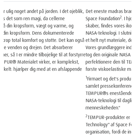
1
Det eneste madras brand anerkendt af NASA
og certificeret af
2
®
Space Foundation
. I hjertet af hver TEMPUR
️madras og pude, vi
®
skaber, findes vores ikoniske TEMPUR
️ Materiale, der er født af
NASA-teknologi. I slutningen af 60'erne opfandt NASA-forskere
et helt nyt materiale, der så blev brugt ombord på rumfærgerne.
Vores grundlæggere indså materialets unikke potentiale, så de
tog den originale NASA opfindelse og brugte år på at
®
perfektionere den til TEMPUR
️ Materialet og skabte verdens
første viskoelastiske madras og pude.
1
Firmaet og det's produkter blev anerkendt af NASA ved en
samlet pressekonference d. 6. maj 1998. NASA anerkendte
TEMPUR®️s enestående resultater med at tilpasse den originale
NASA-teknologi til daglig brug og forbedre livskvaliteten for
menneskeheden."
2
TEMPUR-produkter er certificeret som "Certified Space
Technology" af Space Foundation, en amerikansk non-profit
organisation, fordi de indeholder teknologier, der oprindeligt var