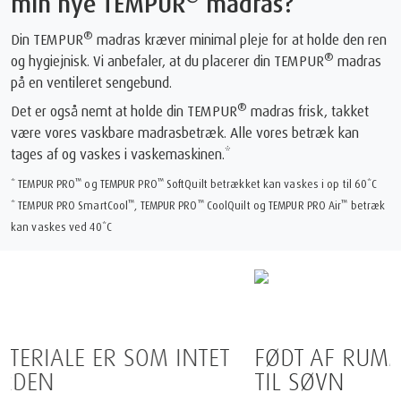
min nye TEMPUR
madras?
®
Din TEMPUR
madras kræver minimal pleje for at holde den ren
®
og hygiejnisk. Vi anbefaler, at du placerer din TEMPUR
madras
på en ventileret sengebund.
®
Det er også nemt at holde din TEMPUR
madras frisk, takket
være vores vaskbare madrasbetræk. Alle vores betræk kan
tages af og vaskes i vaskemaskinen.*
™
™
* TEMPUR PRO
og TEMPUR PRO
SoftQuilt betrækket kan vaskes i op til 60*C
™
™
™
* TEMPUR PRO SmartCool
, TEMPUR PRO
CoolQuilt og TEMPUR PRO Air
betræk
kan vaskes ved 40*C
FØDT AF RUMMET OG PERFEKTIONERET
TIL SØVN