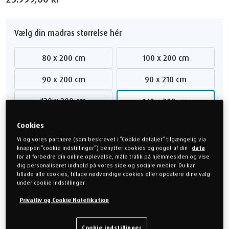
Vælg din madras størrelse hér
80 x 200 cm
100 x 200 cm
90 x 200 cm
90 x 210 cm
120 x 200 cm
140 x 200 cm
160 x 200 cm
180 x 200 cm
Cookies
Vi og vores partnere (som beskrevet i ”Cookie detaljer” tilgængelig via
200 x 200 cm
180 x 210 cm
knappen ”cookie indstillinger”) benytter cookies og noget af din
data
for at forbedre din online oplevelse, måle trafik på hjemmesiden og vise
dig personaliseret indhold på vores side og sociale medier. Du kan
Størrelsesguide
Vis færre størrelser
tillade alle cookies, tillade nødvendige cookies eller opdatere dine valg
under cookie indstillinger.
Privatliv og Cookie Notefikation
Vælg din madras følelse
Cookie indstillinger