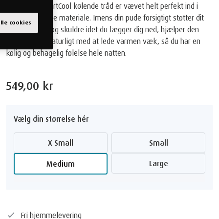
Vores nye SmartCool kølende tråd er vævet helt perfekt ind i
dette innovative materiale. Imens din pude forsigtigt støtter dit
alle cookies
hoved, nakke og skuldre idet du lægger dig ned, hjælper den
kølende tråd naturligt med at lede varmen væk, så du har en
kølig og behagelig følelse hele natten.
549,00 kr
Vælg din størrelse hér
x Small
Small
Large
Medium
Fri hjemmelevering