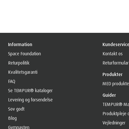
Information
Kundeservic
Space Foundation
Kontakt os
Returpolitik
Returformular
Kvalitetsgaranti
Produkter
FAQ
MED produkte
Se TEMPUR® kataloger
Guider
Levering og forsendelse
TEMPUR® Mat
Sov godt
Produktpleje 
Blog
Vejledninger
Gymnasten