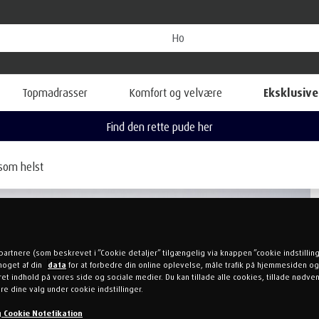
Topmadrasser
Komfort og velvære
Eksklusive
Find den rette pude her
som helst
partnere (som beskrevet i ”Cookie detaljer” tilgængelig via knappen ”cookie indstillin
noget af din
data
for at forbedre din online oplevelse, måle trafik på hjemmesiden og
et indhold på vores side og sociale medier. Du kan tillade alle cookies, tillade nødv
re dine valg under cookie indstillinger.
og Cookie Notefikation