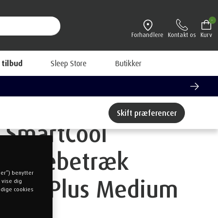
-
Forhandlere
Kontakt os
Kurv
 tilbud
Sleep Store
Butikker
Skift præferencer
SmartCool
pudebetræk
ger”) benytter
ErgoPlus Medium
 vise dig
endige cookies