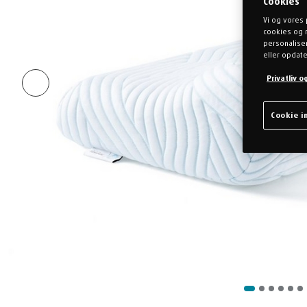
Cookies
Vi og vores 
cookies og 
personaliser
eller opdate
Privatliv 
Cookie in