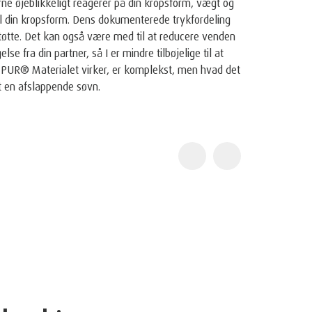
 og pude, vi skaber, findes vores ikoniske TEMPUR
eknologi. I slutningen af 60'erne opfandt NASA-
der så blev brugt ombord på rumfærgerne. Vores
unikke potentiale, så de tog den originale NASA
®
rfektionere den til TEMPUR
️ Materialet og skabte
adras og pude.
v anerkendt af NASA ved en samlet pressekonference
e TEMPUR®️s enestående resultater med at tilpasse
daglig brug og forbedre livskvaliteten for
et som "Certified Space Technology" af Space
ofit organisation, fordi de indeholder teknologier,
 rummet. Yderligere information om Space Foundation
ogy-program kan findes på
undation.html