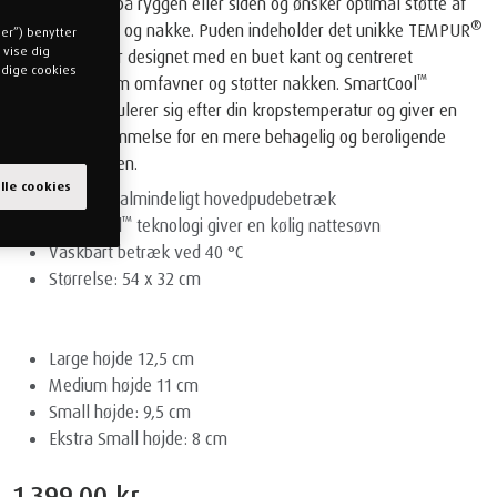
dig, der sover på ryggen eller siden og ønsker optimal støtte af
®
hoved, skuldre og nakke. Puden indeholder det unikke TEMPUR
ger”) benytter
 vise dig
Materiale og er designet med en buet kant og centreret
endige cookies
™
fordybning, som omfavner og støtter nakken. SmartCool
betrækket regulerer sig efter din kropstemperatur og giver en
kølende fornemmelse for en mere behagelig og beroligende
søvn hele natten.
alle cookies
Passer til almindeligt hovedpudebetræk
™
SmartCool
teknologi giver en kølig nattesøvn
Vaskbart betræk ved 40 °C
Størrelse: 54 x 32 cm
Large højde 12,5 cm
Medium højde 11 cm
Small højde: 9,5 cm
Ekstra Small højde: 8 cm
∗
Alle størrelsesangivelser er omtrentlige mål
1.399,00 kr