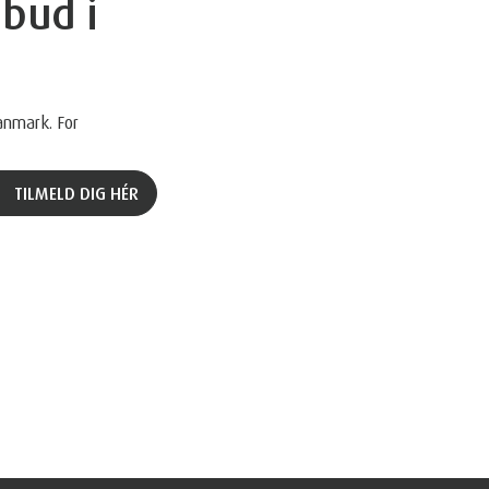
bud i
anmark. For