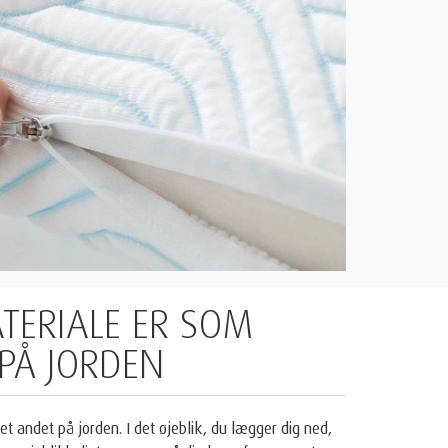
MMET OG
RET TIL SØVN
1
2
endt af NASA
og certificeret af Space Foundation
. I
®