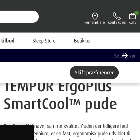
-
Forhandlere
Kontakt os
Kurv
 tilbud
Sleep Store
Butikker
Skift præferencer
TEMPUR ErgoPlus
SmartCool™ pude
ErgoPlus - Nyt navn, samme kvalitet. Puden der tidligere hed
®
TEMPUR
Millennium, er en fast, ergonomisk pude udviklet til