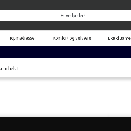
Topmadrasser
Komfort og velvære
Eksklusive
Se alle vores gode tilbud hér
edpuder
som helst