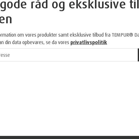
Hvad siger vores kunder
ode råd og eksklusive til
en
nformation om vores produkter samt eksklusive tilbud fra TEMPUR® D
an din data opbevares, se da vores
privatlivspolitik