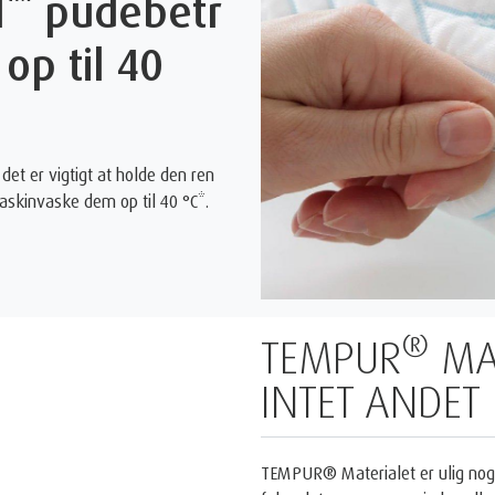
l
pudebetr
op til 40
det er vigtigt at holde den ren
skinvaske dem op til 40 °C*.
FØDT AF RU
PERFEKTIONE
Det eneste madras brand anerk
®