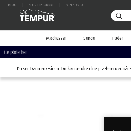
BLOG
|
SPOR DIN ORDRE
|
MIN KONTO
Madrasser
Senge
Puder
Hjem
Puder
Kollektioner
TEMPUR® Ergonomiske hov
Du ser Danmark-siden. Du kan ændre dine præferencer når 