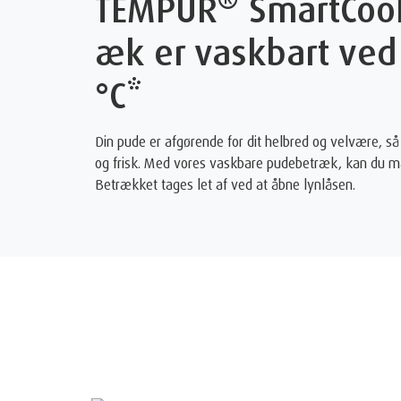
TEMPUR
SmartCoo
æk er vaskbart ved 
°C*
Din pude er afgørende for dit helbred og velvære, så 
og frisk. Med vores vaskbare pudebetræk, kan du ma
Betrækket tages let af ved at åbne lynlåsen.