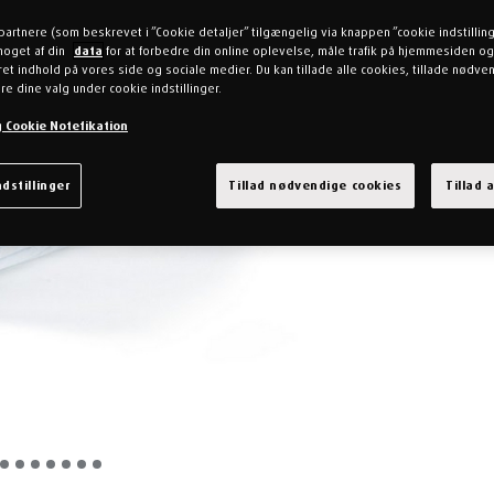
partnere (som beskrevet i ”Cookie detaljer” tilgængelig via knappen ”cookie indstillin
noget af din
data
for at forbedre din online oplevelse, måle trafik på hjemmesiden og
et indhold på vores side og sociale medier. Du kan tillade alle cookies, tillade nødv
re dine valg under cookie indstillinger.
og Cookie Notefikation
dstillinger
Tillad nødvendige cookies
Tillad 