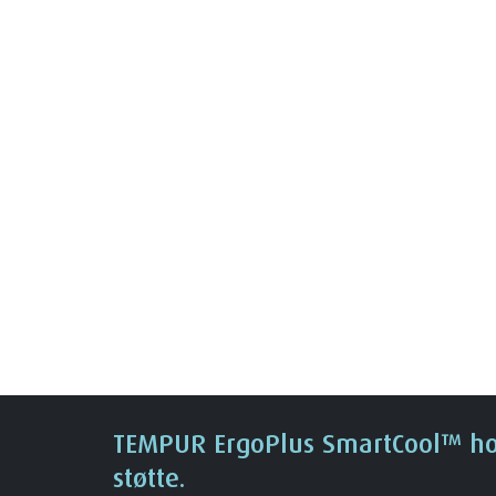
TEMPUR ErgoPlus SmartCool™ ho
støtte.