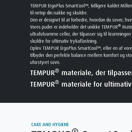
TEMPUR ErgoPlus SmartCool™, tidligere kaldet Millen
til netop din nakke og skuldre.
Den er designet til at forbedre, hvordan du sover, hve
®
Vores puder er indeholder det unikke TEMPUR
Mater
ultrafølsomme celler, der tilpasser sig til krumningen
skuldre for ultimativ trykaflastning.
Oplev TEMPUR ErgoPlus SmartCool™, eller en af vore
tilbyder den perfekte balance mellem komfort og stø
uforstyret søvn.
®
TEMPUR
materiale, der tilpasser 
®
TEMPUR
materiale for ultimativ
CARE AND HYGIENE
®