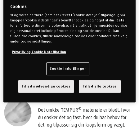
Cookies
Nyt design
Vi og vores partnere (som beskrevet i ”Cookie detaljer” tilgængelig via
knappen ”cookie indstillinger”) benytter cookies og noget af din
data
for at forbedre din online oplevelse, måle trafik på hjemmesiden og vise
Med et blødt, skræddersyet betræk og et lyst
dig personaliseret indhold på vores side og sociale medier. Du kan
®
mønster, ser TEMPUR
madrasserne ligeså
tillade alle cookies, tillade nødvendige cookies eller opdatere dine valg
under cookie indstillinger.
godt ud, som de føles. Udviklet i samarbejde
mellem vores eget designteam og et førende
Privatliv og Cookie Notefikation
internationalt designhus integrerer det moderne
®
design perfekt med TEMPUR
materialet.
Cookie indstillinger
Tillad nødvendige cookies
Tillad alle cookies
®
TEMPUR
materiale
®
Det unikke TEMPUR
materiale er blødt, hvor
du ønsker det og fast, hvor du har behov for
det, og tilpasser sig din kropsform og vægt.