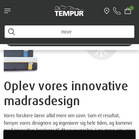
Find den rette pude her
-
Du ser Danmark-siden. Du kan ændre dine
præferencer når som helst
Skift præferencer
Oplev vores innovative
madrasdesign
Vores forskere lærer altid mere om søvn. Som et resultat,
fornyer vores designere og ingeniører sig hele tiden, og kommer
med innovative løsninger til dit soveværelse. Læs mere om vores
®
nye TEMPUR
madraskollektion her.